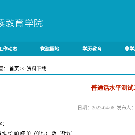
工作动态
党建园地
学历教育
非学
置：
首页
>>
资料下载
普通话水平测试
日期：2023-04-06 发
字：
锅 拟 恰 咱 哑 单（单纯） 数（数九）