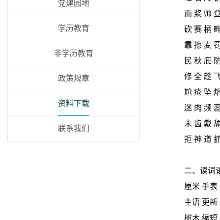
党建园地
而 浆 帅 
学历教育
砍 赛 柄 
靠 擦 麦 
非学历教育
民 秋 庇 
修 全 趁 
政策规章
尬 疮 坠 
资料下载
迷 肉 频 
未 齿 戴 
联系我们
拒 神 道
二、读词
厘米 手表
主语 更新
树木 缩短