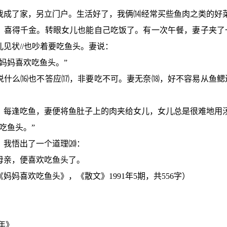
，我成了家，另立门户。生活好了，我俩⒁经常买些鱼肉之类的好
，喜得千金。转眼女儿也能自己吃饭了。有一次午餐，妻子夹了
儿见状//也吵着要吃鱼头。妻说：
，妈妈喜欢吃鱼头。”
说什么⒃也不答应⒄，非要吃不可。妻无奈⒅，好不容易从鱼鳃
，每逢吃鱼，妻便将鱼肚子上的肉夹给女儿，女儿总是很难地用
吃鱼头。”
，我悟出了一个道理⒇：
母亲，便喜欢吃鱼头了。
妈妈喜欢吃鱼头》，《散文》1991年5期，共556字）
年》